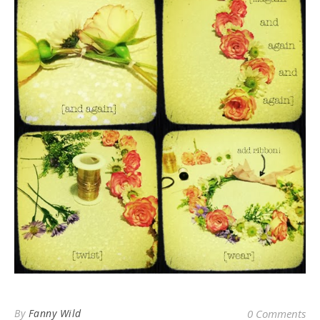
By
Fanny Wild
0 Comments