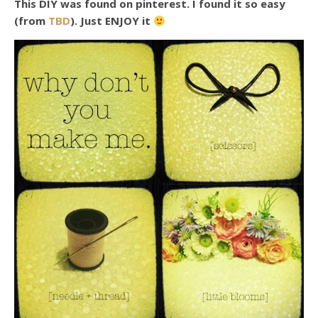
This DIY was found on pinterest. I found it so easy
(from
TBD
). Just ENJOY it