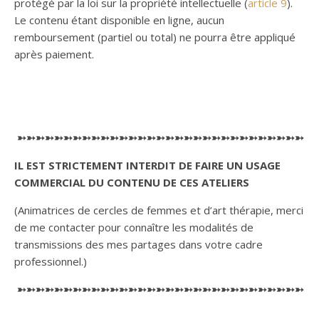
protégé par la loi sur la propriété intellectuelle (
article 9
).
Le contenu étant disponible en ligne, aucun
remboursement (partiel ou total) ne pourra être appliqué
après paiement.
➳➳➳➳➳➳➳➳➳➳➳➳➳➳➳➳➳➳➳➳➳➳➳➳➳➳➳➳➳➳➳➳
IL EST STRICTEMENT INTERDIT DE FAIRE UN USAGE
COMMERCIAL DU CONTENU DE CES ATELIERS
(Animatrices de cercles de femmes et d’art thérapie, merci
de me contacter pour connaître les modalités de
transmissions des mes partages dans votre cadre
professionnel.)
➳➳➳➳➳➳➳➳➳➳➳➳➳➳➳➳➳➳➳➳➳➳➳➳➳➳➳➳➳➳➳➳