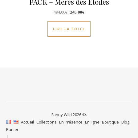
PACK – Mères des Étoiles
Le prix initial était : 494,00€.
Le prix actuel est : 245,00€.
494,00
€
245,00
€
LIRE LA SUITE
Fanny Wild 2026 ©.
Accueil
Collections
En Présence
En ligne
Boutique
Blog
Panier