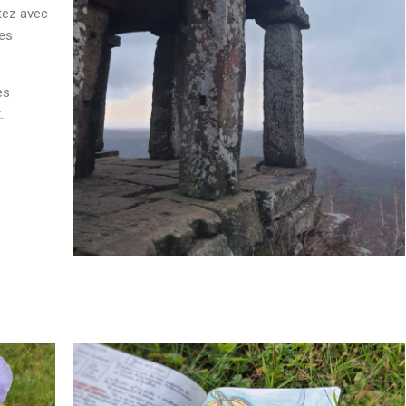
tez avec
des
es
.