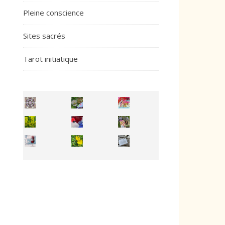
Pleine conscience
Sites sacrés
Tarot initiatique
Inhabit your body and understand its
You're
50/50 OR 100/100 ? The day after Ascension, w