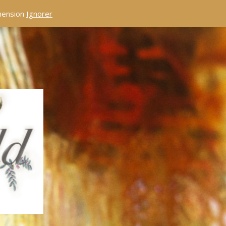
éhension
Ignorer