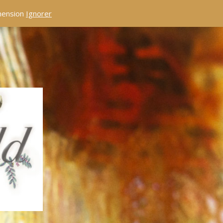
éhension
Ignorer