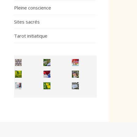
Pleine conscience
Sites sacrés
Tarot initiatique
Inhabit your body and understand its
You're
50/50 OR 100/100 ? The day after Ascension, w