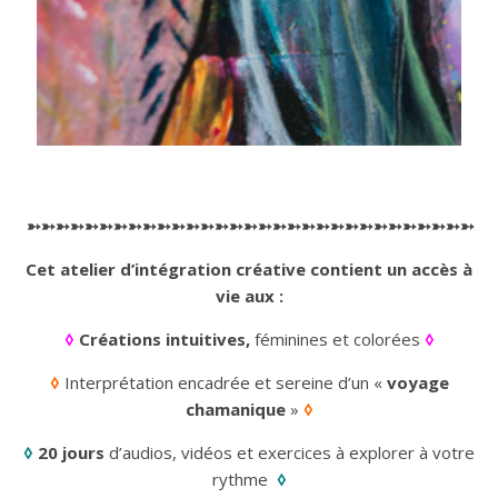
➳➳➳➳➳➳➳➳➳➳➳➳➳➳➳➳➳➳➳➳➳➳➳➳➳➳➳➳➳➳➳➳
Cet atelier d’intégration créative contient un accès à
vie aux :
◊
Créations intuitives,
féminines et colorées
◊
◊
Interprétation encadrée et sereine d’un «
voyage
chamanique
»
◊
◊
20 jours
d’audios, vidéos et exercices à explorer à votre
rythme
◊