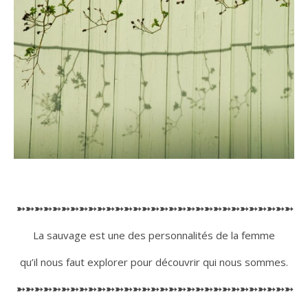
➳➳➳➳➳➳➳➳➳➳➳➳➳➳➳➳➳➳➳➳➳➳➳➳➳➳➳➳➳➳➳➳
La sauvage est une des personnalités de la femme
qu’il nous faut explorer pour découvrir qui nous sommes.
➳➳➳➳➳➳➳➳➳➳➳➳➳➳➳➳➳➳➳➳➳➳➳➳➳➳➳➳➳➳➳➳