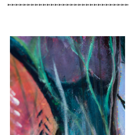
➳➳➳➳➳➳➳➳➳➳➳➳➳➳➳➳➳➳➳➳➳➳➳➳➳➳➳➳➳➳➳➳