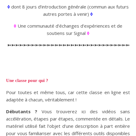
◊
dont 8 jours d’introduction générale (commun aux futurs
autres portes à venir)
◊
◊
Une communauté d’échanges d’expériences et de
soutiens sur Signal
◊
➳➳➳➳➳➳➳➳➳➳➳➳➳➳➳➳➳➳➳➳➳➳➳➳➳➳➳➳➳➳➳➳
Une classe pour qui ?
Pour toutes et même tous, car cette classe en ligne est
adaptée à chacun, véritablement !
Débutants ?
Vous trouverez ici des vidéos sans
accélération, étapes par étapes, commentée en détails. Le
matériel utilisé fait l’objet d’une description à part entière
pour vous familiariser avec les différents outils disponibles