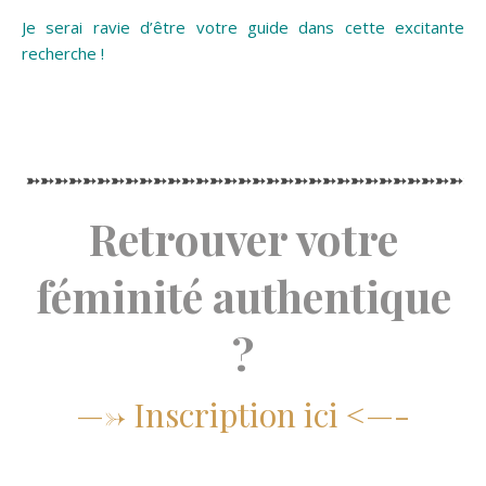
Je serai ravie d’être votre guide dans cette excitante
recherche !
➳➳➳➳➳➳➳➳➳➳➳➳➳➳➳➳➳➳➳➳➳➳➳➳➳➳➳➳➳➳➳➳
Retrouver votre
féminité authentique
?
—-> Inscription ici <—-