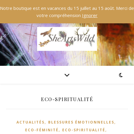
Notre boutique est en vacances du 15 juillet au 15 août. Merci de
votre compréhension
Ignorer
ECO-SPIRITUALITÉ
,
,
ACTUALITÉS
BLESSURES ÉMOTIONNELLES
,
,
ECO-FÉMINITÉ
ECO-SPIRITUALITÉ