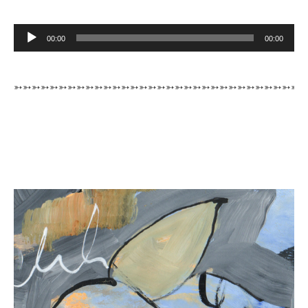
Lecteur
00:00
00:00
audio
➳➳➳➳➳➳➳➳➳➳➳➳➳➳➳➳➳➳➳➳➳➳➳➳➳➳➳➳➳➳➳➳