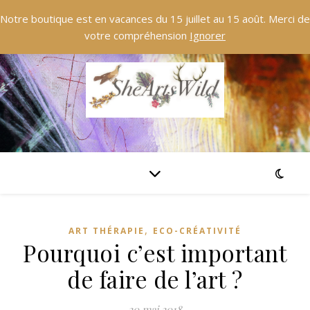
Notre boutique est en vacances du 15 juillet au 15 août. Merci de
votre compréhension
Ignorer
,
ART THÉRAPIE
ECO-CRÉATIVITÉ
Pourquoi c’est important
de faire de l’art ?
20 mai 2018