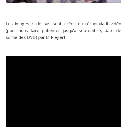
Les images ci-dessus sont tirées du récapitulatif vidéo
(pour nous faire patienter jusqu’à septembre, date de
sortie des DVD) par B. Riegert :