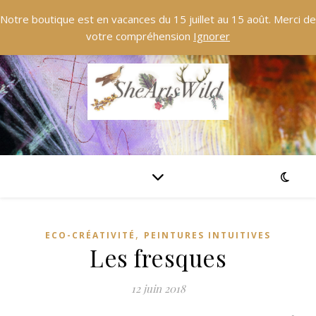
Notre boutique est en vacances du 15 juillet au 15 août. Merci de
votre compréhension
Ignorer
,
ECO-CRÉATIVITÉ
PEINTURES INTUITIVES
Les fresques
12 juin 2018