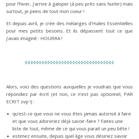
pour l’hiver, j’arrive à galoper (à peu près sans hurler) mais
surtout, je peins de tout mon coeur !
Et depuis avril, je crée des mélanges d’Huiles Essentielles
pour mes petits besoins. Et ils dépassent tout ce que
j’avais imaginé : HOURRA !
◊◊◊◊◊◊◊◊◊◊◊◊◊◊◊◊◊◊◊◊◊◊◊◊◊◊◊◊◊◊◊◊
Alors, voici des questions auxquelles je voudrais que vous
répondiez par écrit (et non, ce n’est pas optionnel, PAR
ECRIT svp !) :
qu’est-ce que vous ne vous êtes jamais autorisé à faire
et que vous adoreriez déjà savoir-faire ? Faites une
liste de tout, même de ce qui vous parait un peu bête !
estimez ensuite, depuis quel âge vous désiriez savoir