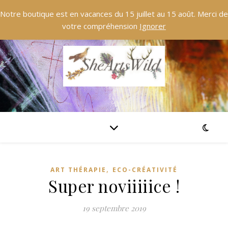
Notre boutique est en vacances du 15 juillet au 15 août. Merci de
votre compréhension
Ignorer
,
ART THÉRAPIE
ECO-CRÉATIVITÉ
Super noviiiiice !
19 septembre 2019