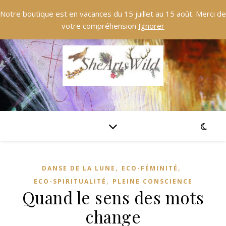
Notre boutique est en vacances du 15 juillet au 15 août. Merci de
votre compréhension
Ignorer
,
,
DANSE DE LA LUNE
ECO-FÉMINITÉ
,
ECO-SPIRITUALITÉ
PLEINE CONSCIENCE
Quand le sens des mots
change