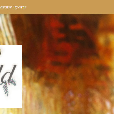
éhension
Ignorer