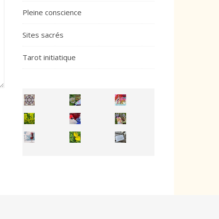
Pleine conscience
Sites sacrés
Tarot initiatique
Inhabit your body and understand its
You're
50/50 OR 100/100 ? The day after Ascension, w