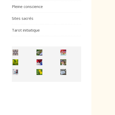
Pleine conscience
Sites sacrés
Tarot initiatique
Inhabit your body and understand its
You're
50/50 OR 100/100 ? The day after Ascension, w