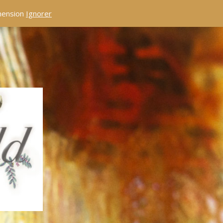
éhension
Ignorer