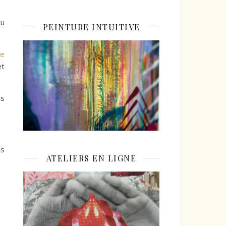
au
PEINTURE INTUITIVE
Je
et
es
us
ATELIERS EN LIGNE