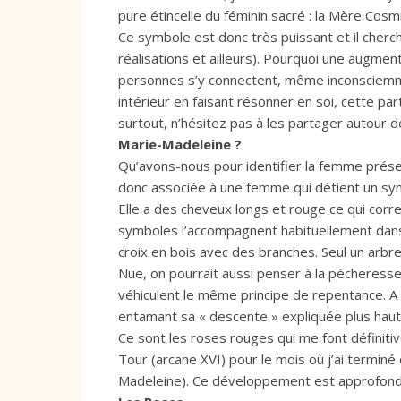
pure étincelle du féminin sacré : la Mère Cosm
Ce symbole est donc très puissant et il che
réalisations et ailleurs). Pourquoi une augme
personnes s’y connectent, même inconsciemmen
intérieur en faisant résonner en soi, cette par
surtout, n’hésitez pas à les partager autour d
Marie-Madeleine ?
Qu’avons-nous pour identifier la femme présente 
donc associée à une femme qui détient un symb
Elle a des cheveux longs et rouge ce qui corr
symboles l’accompagnent habituellement dans l
croix en bois avec des branches. Seul un arbre 
Nue, on pourrait aussi penser à la pécheress
véhiculent le même principe de repentance. A 
entamant sa « descente » expliquée plus haut
Ce sont les roses rouges qui me font définitiv
Tour (arcane XVI) pour le mois où j’ai terminé
Madeleine). Ce développement est approfond