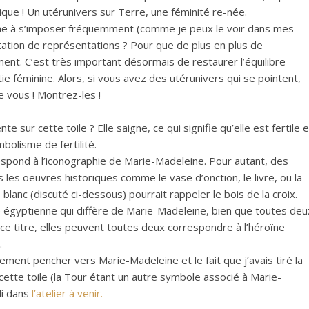
ique ! Un utérunivers sur Terre, une féminité re-née.
rche à s’imposer fréquemment (comme je peux le voir dans mes
ntation de représentations ? Pour que de plus en plus de
t. C’est très important désormais de restaurer l’équilibre
tie féminine. Alors, si vous avez des utérunivers qui se pointent,
e vous ! Montrez-les !
sur cette toile ? Elle saigne, ce qui signifie qu’elle est fertile e
olisme de fertilité.
espond à l’iconographie de Marie-Madeleine. Pour autant, des
es oeuvres historiques comme le vase d’onction, le livre, ou la
blanc (discuté ci-dessous) pourrait rappeler le bois de la croix.
e égyptienne qui diffère de Marie-Madeleine, bien que toutes deu
ce titre, elles peuvent toutes deux correspondre à l’héroïne
.
ement pencher vers Marie-Madeleine et le fait que j’avais tiré la
 cette toile (la Tour étant un autre symbole associé à Marie-
i dans
l’atelier à venir.