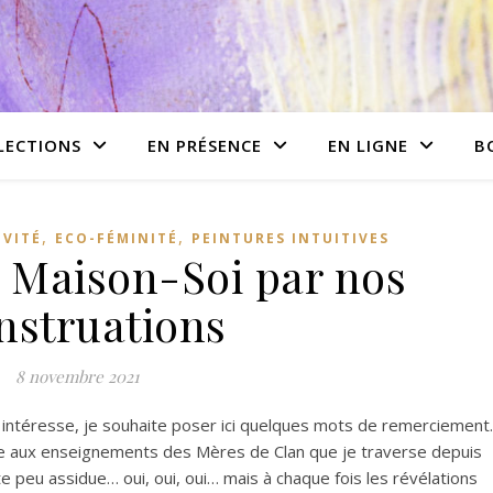
LECTIONS
EN PRÉSENCE
EN LIGNE
B
,
,
IVITÉ
ECO-FÉMINITÉ
PEINTURES INTUITIVES
a Maison-Soi par nos
struations
8 novembre 2021
 intéresse, je souhaite poser ici quelques mots de remerciement.
ce aux enseignements des Mères de Clan que je traverse depuis
te peu assidue… oui, oui, oui… mais à chaque fois les révélations