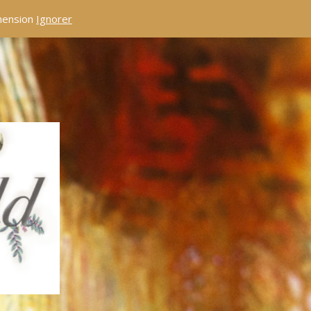
éhension
Ignorer