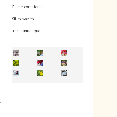
Pleine conscience
Sites sacrés
Tarot initiatique
Inhabit your body and understand its
You're
50/50 OR 100/100 ? The day after Ascension, w
e