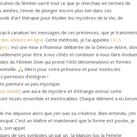
loration du féminin sacré tout ce que je cherchais en termes de
s années, l’envie de plonger encore plus loin dans ces
de d’art thérapie pour étudier les mystères de la Vie, de
jusqu’à canaliser les messages de ces présences, que je transmet
des ateliers en ligne.
Cette méthode, je l’ai appelée
I.S.I.S.
ges),
est une mise à l’honneur délibérée de la Déesse-Arbre, don
inuellement pour être à nos côtés et continuer à nous faire évoluer
 guides du Féminin Divin qui prend 1000 dénominations et formes
ionnelle.
Merci pour votre présence et pour toutes les
 permises d’intégrer !
tte peinture un peu mystique.
us intuitif
, une aura de mystère et d’étrange entour cette
s sont tissés ensemble et inextricables. Chaque élément a eu beso
lle me dépasse alors que j’en suis sa créatrice. Bien entendu, j’en
incipal. C’est un Maître et maintenant que la forme est posée, je
, son appel.
elques de ses symboles un par un : la Maison-Soi, la Femme