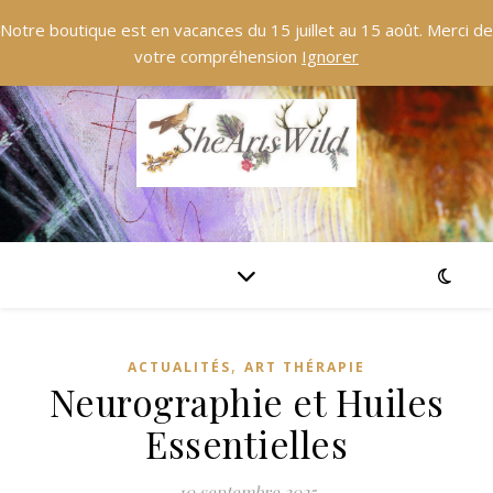
Notre boutique est en vacances du 15 juillet au 15 août. Merci de
votre compréhension
Ignorer
,
ACTUALITÉS
ART THÉRAPIE
Neurographie et Huiles
Essentielles
10 septembre 2025