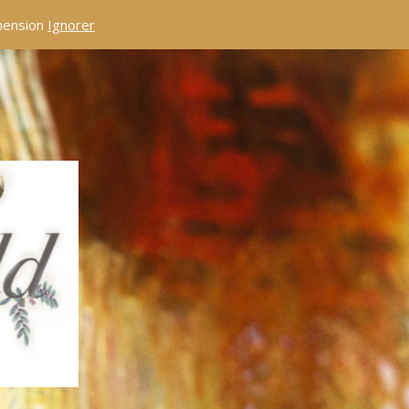
éhension
Ignorer