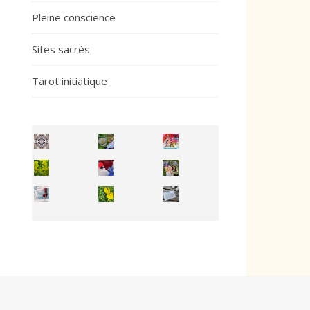
Pleine conscience
Sites sacrés
Tarot initiatique
Inhabit your body and understand its
You're
50/50 OR 100/100 ? The day after Ascension, w