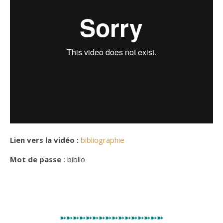
Lien vers la vidéo :
bibliographie
Mot de passe :
biblio
➳➳➳➳➳➳➳➳➳➳➳➳➳➳➳➳