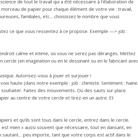
ience de tout le travail qui a été nécessaire à l’élaboration de
n morceau de papier pour chaque élément de votre vie : travail,
amoureuses, familiales, etc… choisissez le nombre que vous
outez ce que vous ressentez à ce propose. Exemple —> job :
 endroit calme et intime, où vous ne serez pas dérangés. Mettez
n cercle (en imagination ou en le dessinant ou en le fabricant ave
sique. Autorisez-vous à jouer et surjouer !
oix haute (dans notre exemple : job : chimiste. Sentiment : haine.
le souhaiter. Faites des mouvements. Ou des sauts sur place.
ier au centre de votre cercle et tirez-en un autre. Et
iers et qu’ils sont tous dans le cercle, entrez dans le cercle.
a est mien » aussi souvent que nécessaire, tout en dansant, en
n sautant… peu importe, tant que votre corps est actif dans le