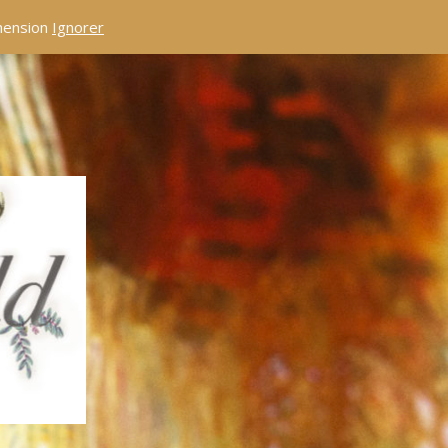
éhension
Ignorer