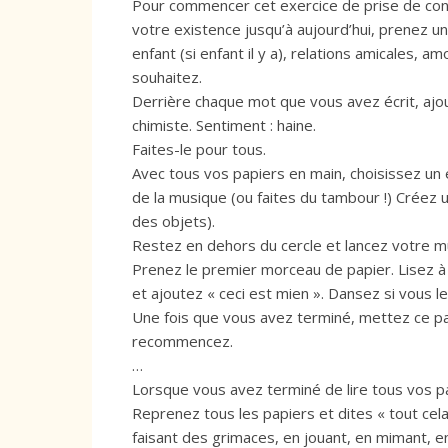
Pour commencer cet exercice de prise de consc
votre existence jusqu’à aujourd’hui, prenez u
enfant (si enfant il y a), relations amicales, 
souhaitez.
Derrière chaque mot que vous avez écrit, aj
chimiste. Sentiment : haine.
Faites-le pour tous.
Avec tous vos papiers en main, choisissez un
de la musique (ou faites du tambour !) Créez u
des objets).
Restez en dehors du cercle et lancez votre mu
Prenez le premier morceau de papier. Lisez à v
et ajoutez « ceci est mien ». Dansez si vous 
Une fois que vous avez terminé, mettez ce pap
recommencez.
…
Lorsque vous avez terminé de lire tous vos pap
Reprenez tous les papiers et dites « tout cel
faisant des grimaces, en jouant, en mimant, e