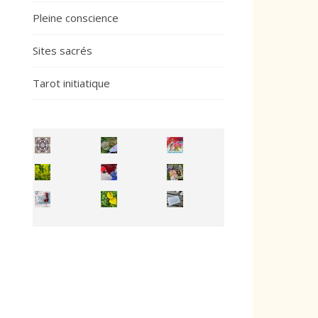
Pleine conscience
Sites sacrés
Tarot initiatique
Inhabit your body and understand its
You're
50/50 OR 100/100 ? The day after Ascension, w