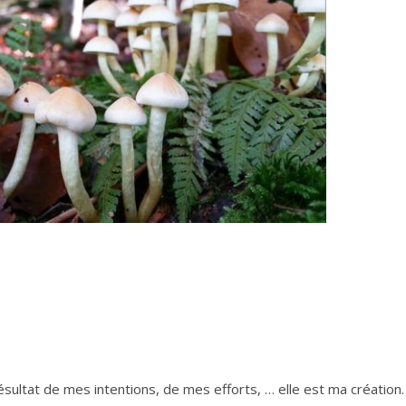
diminuer
le
volume.
 résultat de mes intentions, de mes efforts, … elle est ma création.