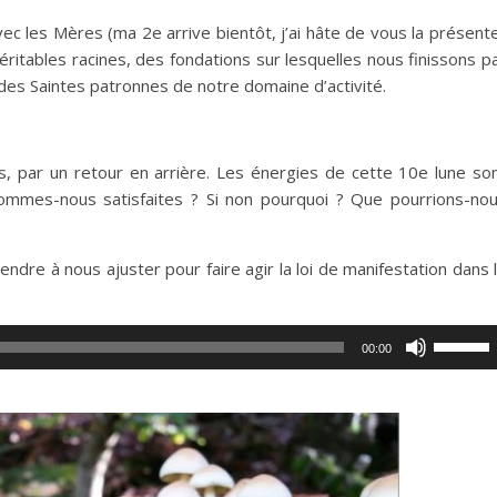
vec les Mères (ma 2e arrive bientôt, j’ai hâte de vous la présent
ritables racines, des fondations sur lesquelles nous finissons p
s Saintes patronnes de notre domaine d’activité.
is, par un retour en arrière. Les énergies de cette 10e lune so
ommes-nous satisfaites ? Si non pourquoi ? Que pourrions-no
ndre à nous ajuster pour faire agir la loi de manifestation dans 
Utilisez
00:00
les
flèches
haut/bas
pour
augment
ou