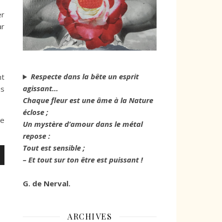
er
ar
Respecte dans la bête un esprit
nt
agissant…
us
Chaque fleur est une âme à la Nature
éclose ;
le
Un mystère d’amour dans le métal
repose :
Tout est sensible ;
– Et tout sur ton être est puissant !
G. de Nerval.
er
ARCHIVES