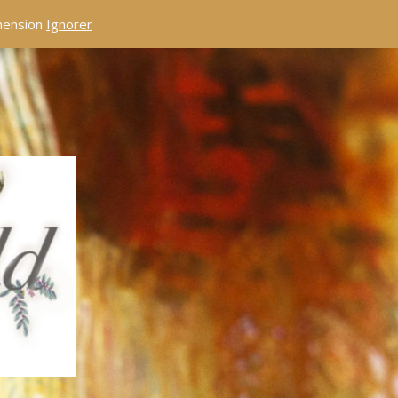
éhension
Ignorer