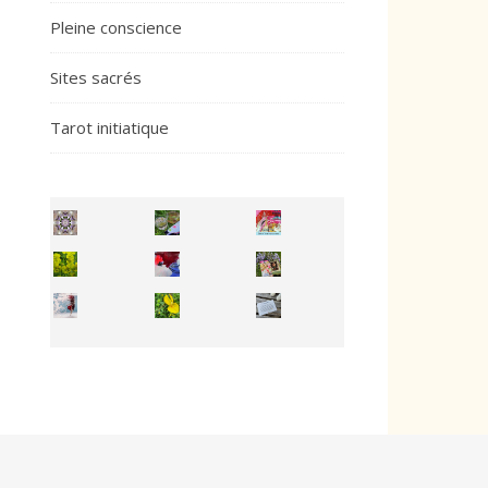
Pleine conscience
Sites sacrés
Tarot initiatique
Inhabit your body and understand its
You're
50/50 OR 100/100 ? The day after Ascension, w