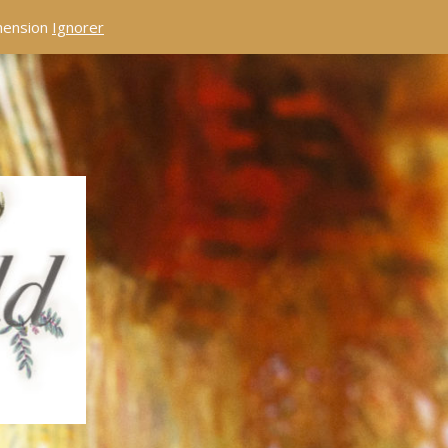
éhension
Ignorer