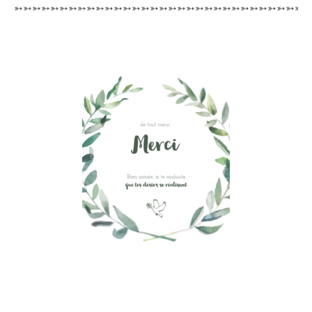
➳➳➳➳➳➳➳➳➳➳➳➳➳➳➳➳➳➳➳➳➳➳➳➳➳➳➳➳➳➳➳➳