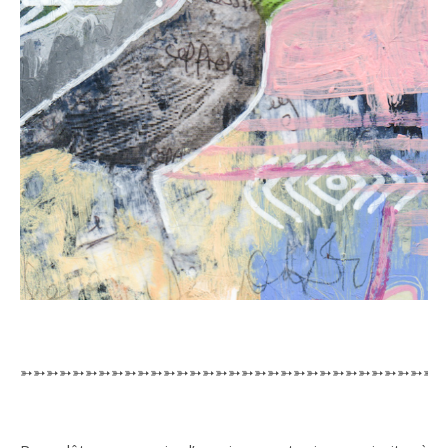
➳➳➳➳➳➳➳➳➳➳➳➳➳➳➳➳➳➳➳➳➳➳➳➳➳➳➳➳➳➳➳➳