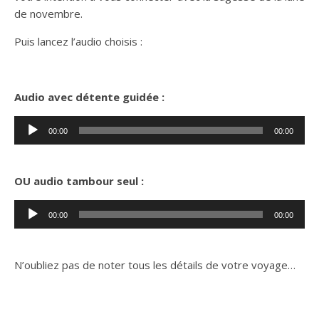
de novembre.
Puis lancez l’audio choisis :
Audio avec détente guidée :
Lecteur
00:00
00:00
audio
OU audio tambour seul :
Lecteur
00:00
00:00
audio
N’oubliez pas de noter tous les détails de votre voyage…