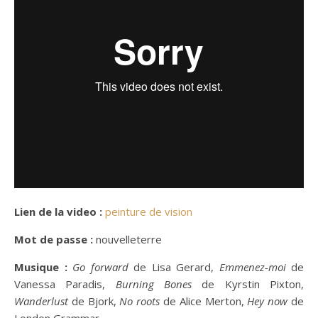
Lien de la video :
peinture de vision
Mot de passe :
nouvelleterre
Musique :
Go forward
de Lisa Gerard,
Emmenez-moi
de
Vanessa Paradis,
Burning Bones
de Kyrstin Pixton,
Wanderlust
de Bjork,
No roots
de Alice Merton,
Hey now
de
London Grammar.