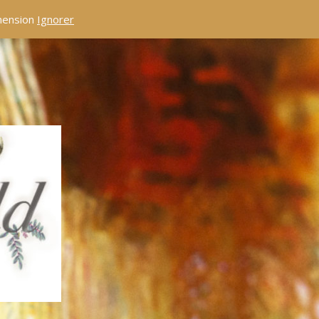
éhension
Ignorer