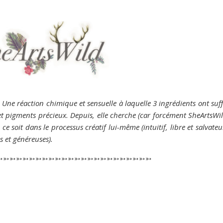
Une réaction chimique et sensuelle à laquelle 3 ingrédients ont suff
t pigments précieux. Depuis, elle cherche (car forcément SheArtsWi
 ce soit dans le processus créatif lui-même (intuitif, libre et salvateu
s et généreuses).
➳➳➳➳➳➳➳➳➳➳➳➳➳➳➳➳➳➳➳➳➳➳➳➳