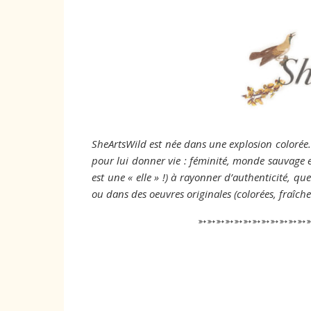
SheArtsWild
est née dans une explosion colorée. 
pour lui donner vie : féminité, monde sauvage e
est une « elle » !) à rayonner d’authenticité, que
ou dans des oeuvres originales (colorées, fraîche
➳➳➳➳➳➳➳➳➳➳➳➳