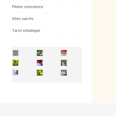
Pleine conscience
Sites sacrés
Tarot initiatique
Inhabit your body and understand its
You're
50/50 OR 100/100 ? The day after Ascension, w