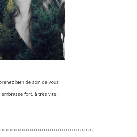
, prenez bien de soin de vous.
 embrasse fort, à très vite !
➳➳➳➳➳➳➳➳➳➳➳➳➳➳➳➳➳➳➳➳➳➳➳➳