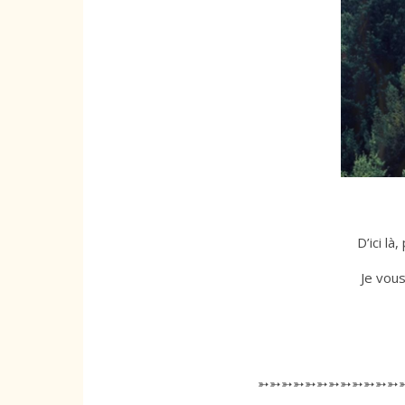
D’ici là
Je vous
➳➳➳➳➳➳➳➳➳➳➳➳