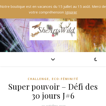
Notre boutique est en vacances du 15 juillet au 15 août. Merci de
votre compréhension
Ignorer
,
CHALLENGE
ECO-FÉMINITÉ
Super pouvoir – Défi des
30 jours J#6
19 octobre 2015