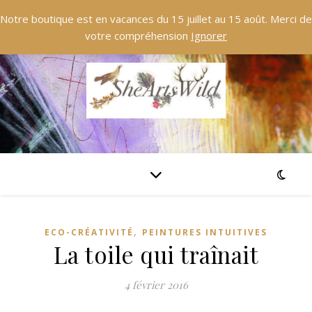
Notre boutique est en vacances du 15 juillet au 15 août. Merci de
votre compréhension
Ignorer
,
ECO-CRÉATIVITÉ
PEINTURES INTUITIVES
La toile qui traînait
4 février 2016