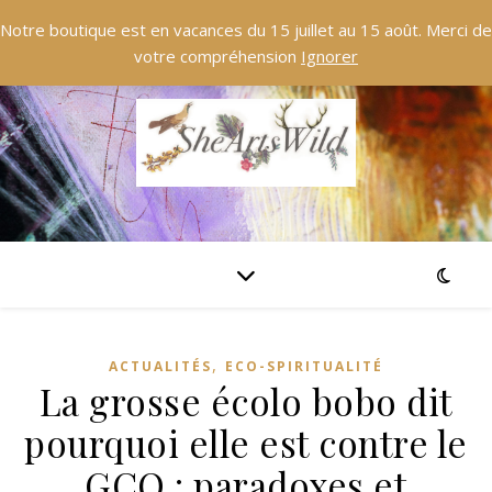
Notre boutique est en vacances du 15 juillet au 15 août. Merci de
votre compréhension
Ignorer
,
ACTUALITÉS
ECO-SPIRITUALITÉ
La grosse écolo bobo dit
pourquoi elle est contre le
GCO : paradoxes et