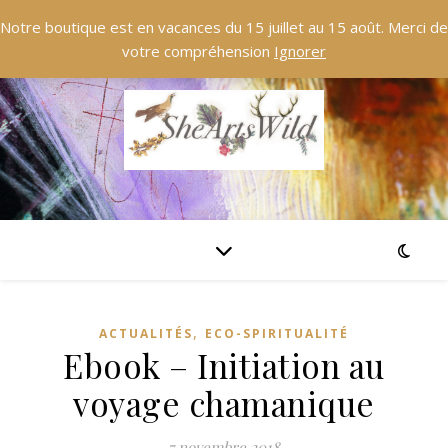
Notre boutique est en vacances du 15 juillet au 15 août. Merci de
votre compréhension
Ignorer
,
ACTUALITÉS
ECO-SPIRITUALITÉ
Ebook – Initiation au
voyage chamanique
7 novembre 2018