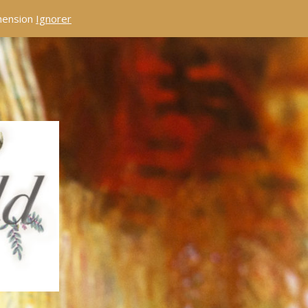
éhension
Ignorer