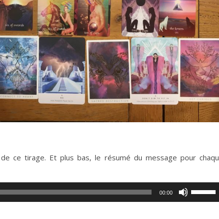
on de ce tirage. Et plus bas, le résumé du message pour chaq
Utilisez
00:00
les
flèches