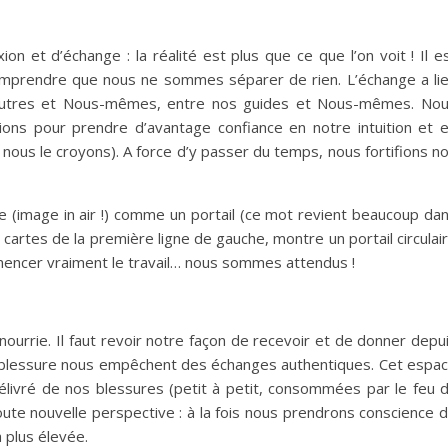
haut/bas
pour
n et d’échange : la réalité est plus que ce que l’on voit ! Il e
augment
omprendre que nous ne sommes séparer de rien. L’échange a li
ou
autres et Nous-mêmes, entre nos guides et Nous-mêmes. No
diminuer
ions pour prendre d’avantage confiance en notre intuition et 
le
 nous le croyons). A force d’y passer du temps, nous fortifions n
volume.
inaire (image in air !) comme un portail (ce mot revient beaucoup da
artes de la première ligne de gauche, montre un portail circulai
mencer vraiment le travail… nous sommes attendus !
ourrie. Il faut revoir notre façon de recevoir et de donner depu
 blessure nous empêchent des échanges authentiques. Cet espa
élivré de nos blessures (petit à petit, consommées par le feu 
oute nouvelle perspective : à la fois nous prendrons conscience 
 plus élevée.