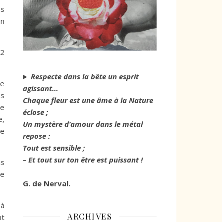
es
on
 2
Respecte dans la bête un esprit
ce
agissant…
es
Chaque fleur est une âme à la Nature
ne
éclose ;
e,
Un mystère d’amour dans le métal
me
repose :
Tout est sensible ;
– Et tout sur ton être est puissant !
is
je
G. de Nerval.
 à
ARCHIVES
nt