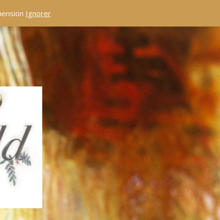
éhension
Ignorer