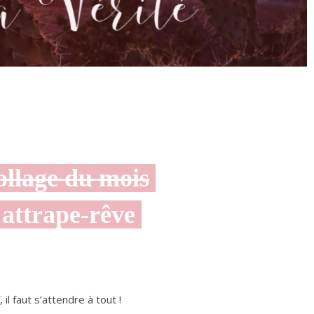
ollage du mois
attrape-rêve
 il faut s’attendre à tout !