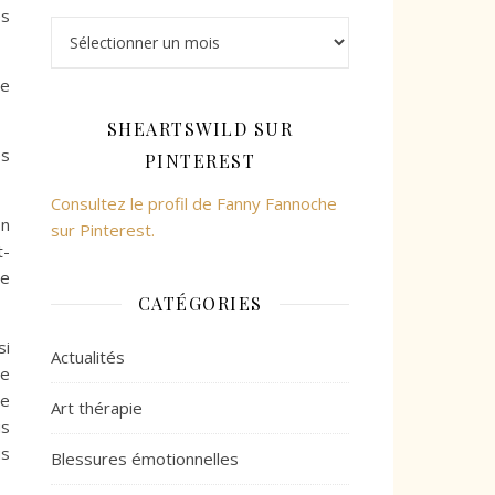
es
Archives
re
SHEARTSWILD SUR
es
PINTEREST
Consultez le profil de Fanny Fannoche
on
sur Pinterest.
t-
re
CATÉGORIES
si
Actualités
te
re
Art thérapie
us
us
Blessures émotionnelles