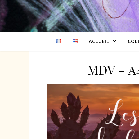
ACCUEIL
COL
MDV – A4