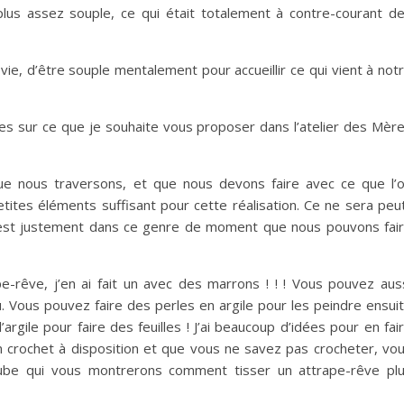
 plus assez souple, ce qui était totalement à contre-courant d
vie, d’être souple mentalement pour accueillir ce qui vient à not
tes sur ce que je souhaite vous proposer dans l’atelier des Mèr
que nous traversons, et que nous devons faire avec ce que l’
tites éléments suffisant pour cette réalisation. Ce ne sera peu
C’est justement dans ce genre de moment que nous pouvons fai
e-rêve, j’en ai fait un avec des marrons ! ! ! Vous pouvez aus
u. Vous pouvez faire des perles en argile pour les peindre ensui
l’argile pour faire des feuilles ! J’ai beaucoup d’idées pour en fai
n crochet à disposition et que vous ne savez pas crocheter, vo
be qui vous montrerons comment tisser un attrape-rêve pl