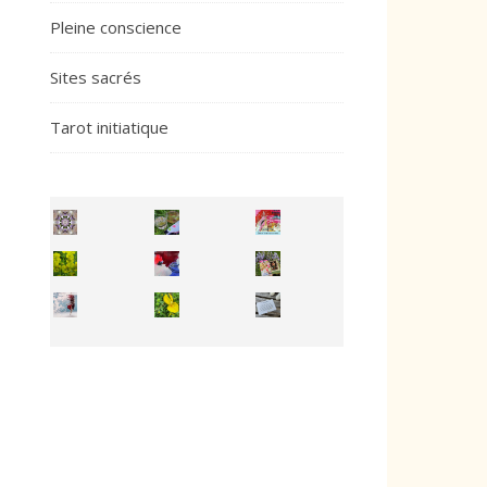
Pleine conscience
Sites sacrés
Tarot initiatique
Inhabit your body and understand its
You're
50/50 OR 100/100 ? The day after Ascension, w