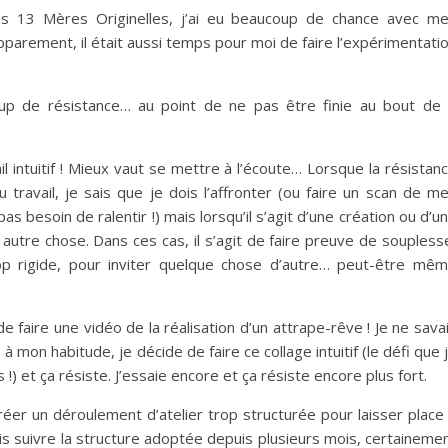
s 13 Mères Originelles, j’ai eu beaucoup de chance avec m
apparement, il était aussi temps pour moi de faire l’expérimentati
up de résistance… au point de ne pas être finie au bout de
il intuitif ! Mieux vaut se mettre à l’écoute… Lorsque la résistan
ravail, je sais que je dois l’affronter (ou faire un scan de m
as besoin de ralentir !) mais lorsqu’il s’agit d’une création ou d’u
 autre chose. Dans ces cas, il s’agit de faire preuve de soupless
rop rigide, pour inviter quelque chose d’autre… peut-être mê
de faire une vidéo de la réalisation d’un attrape-rêve ! Je ne sava
mon habitude, je décide de faire ce collage intuitif (le défi que 
!) et ça résiste. J’essaie encore et ça résiste encore plus fort.
réer un déroulement d’atelier trop structurée pour laisser place
is suivre la structure adoptée depuis plusieurs mois, certaineme