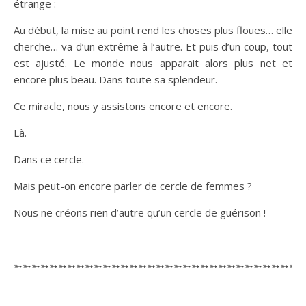
étrange :
Au début, la mise au point rend les choses plus floues… elle
cherche… va d’un extrême à l’autre. Et puis d’un coup, tout
est ajusté. Le monde nous apparait alors plus net et
encore plus beau. Dans toute sa splendeur.
Ce miracle, nous y assistons encore et encore.
Là.
Dans ce cercle.
Mais peut-on encore parler de cercle de femmes ?
Nous ne créons rien d’autre qu’un cercle de guérison !
➳➳➳➳➳➳➳➳➳➳➳➳➳➳➳➳➳➳➳➳➳➳➳➳➳➳➳➳➳➳➳➳