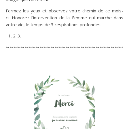
Fermez les yeux et observez votre chemin de ce mois-
ci. Honorez l’intervention de la Femme qui marche dans
votre vie, le temps de 3 respirations profondes.
2. 3.
➳➳➳➳➳➳➳➳➳➳➳➳➳➳➳➳➳➳➳➳➳➳➳➳➳➳➳➳➳➳➳➳