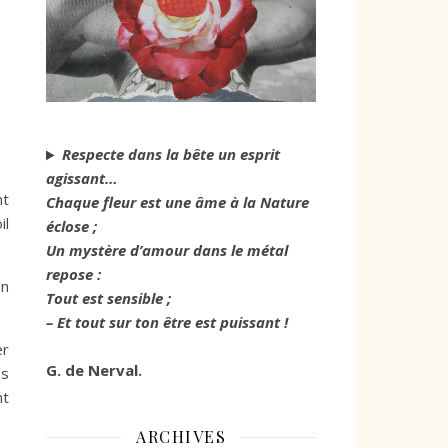
Respecte dans la bête un esprit
agissant…
nt
Chaque fleur est une âme à la Nature
il
éclose ;
Un mystère d’amour dans le métal
repose :
en
Tout est sensible ;
– Et tout sur ton être est puissant !
er
G. de Nerval.
es
nt
ARCHIVES