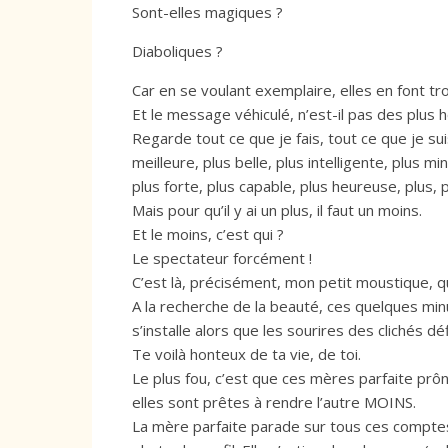
Sont-elles magiques ?
Diaboliques ?
Car en se voulant exemplaire, elles en font t
Et le message véhiculé, n’est-il pas des plus h
Regarde tout ce que je fais, tout ce que je su
meilleure, plus belle, plus intelligente, plus mi
plus forte, plus capable, plus heureuse, plus, p
Mais pour qu’il y ai un plus, il faut un moins.
Et le moins, c’est qui ?
Le spectateur forcément !
C’est là, précisément, mon petit moustique, que
A la recherche de la beauté, ces quelques min
s’installe alors que les sourires des clichés déf
Te voilà honteux de ta vie, de toi.
Le plus fou, c’est que ces mères parfaite prôn
elles sont prêtes à rendre l’autre MOINS.
La mère parfaite parade sur tous ces comptes (