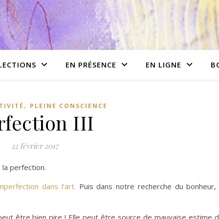
LECTIONS
EN PRÉSENCE
EN LIGNE
B
,
TIVITÉ
PLEINE CONSCIENCE
rfection III
22 février 2017
la perfection.
imperfection dans l’art.
Puis dans notre recherche du bonheur,
e peut être bien pire ! Elle peut être source de mauvaise estime 