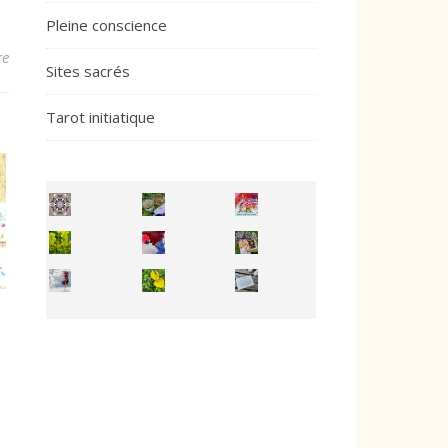
Pleine conscience
re
Sites sacrés
Tarot initiatique
Inhabit your body and understand its
You're
50/50 OR 100/100 ? The day after Ascension, w