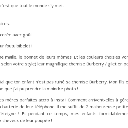
 c’est que tout le monde s’y met.
ires.
écorée avec goût.
r foutu bibelot !
ne maille, le bonnet de leurs mômes. Et les couleurs choisies vo
 selon votre style) leur magnifique chemise Burberry / gilet en po
énial que ton enfant n’est pas ruiné sa chemise Burberry. Mon fils 
e que j’ai pu prendre la moindre photo !
 les mères parfaites accro à Insta ! Comment arrivent-elles à gér
 batterie de leur téléphone. Il me suffit de 2 malheureuse petit
’éteigne ! Et pendant ce temps, mes enfants formidableme
ux cheveux de leur poupée !