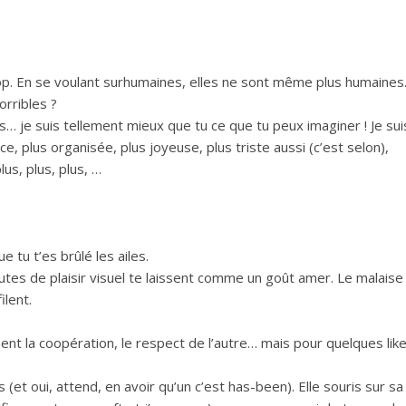
rop. En se voulant surhumaines, elles ne sont même plus humaines
orribles ?
is… je suis tellement mieux que tu ce que tu peux imaginer ! Je sui
nce, plus organisée, plus joyeuse, plus triste aussi (c’est selon),
lus, plus, plus, …
 tu t’es brûlé les ailes.
utes de plaisir visuel te laissent comme un goût amer. Le malaise
ilent.
ent la coopération, le respect de l’autre… mais pour quelques like
et oui, attend, en avoir qu’un c’est has-been). Elle souris sur sa