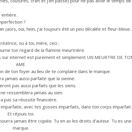
elfies, coutures, craft et j’en passe) pour ne pas avoir le temps de
 entière.
imperfection ?
n (aors, oui, hein, j’ai toujours été un peu décalée et fleur-bleue
créatrice, ou à toi, mère, ceci :
urne ton regard de la flamme meurtrière.
onnus sur internet est purement et simplement UN MEURTRE DE TO
AME.
on de ton foyer au lieu de te complaire dans le manque.
a jamais aussi parfaite que la sienne.
ront pas aussi parfaits que les siens.
ne ressemblera jamais au sien.
ra pas sa réussite financière.
 imparfaite, avec tes gosses imparfaits, dans ton corps imparfait.
Et réjouis toi.
pourra jamais être copiée. Tu en as les droits d’auteur. Tu es une
marque.