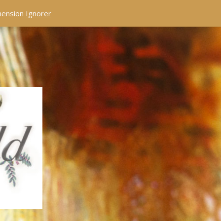
éhension
Ignorer