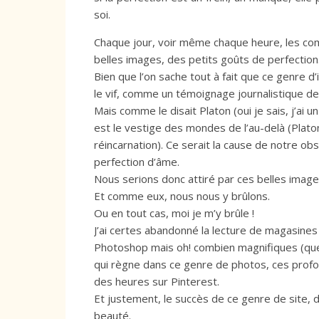
soi.
Chaque jour, voir même chaque heure, les com
belles images, des petits goûts de perfection
Bien que l’on sache tout à fait que ce genre d
le vif, comme un témoignage journalistique de 
Mais comme le disait Platon (oui je sais, j’ai 
est le vestige des mondes de l’au-delà (Platon
réincarnation). Ce serait la cause de notre o
perfection d’âme.
Nous serions donc attiré par ces belles imag
Et comme eux, nous nous y brûlons.
Ou en tout cas, moi je m’y brûle !
J’ai certes abandonné la lecture de magasine
Photoshop mais oh! combien magnifiques (que
qui règne dans ce genre de photos, ces profo
des heures sur Pinterest.
Et justement, le succès de ce genre de site, d
beauté.